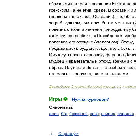
сближ
.
егип
.
и
греч
.
населения
Египта
на
р
греко
-
рим
.,
а
не
егип
.
среде
.
В
образе
и
им
(
первонач
.
произнос
.
Осарапис
).
Подобно
загроб
.
культом
,
считался
богом
мертвых
(
повелит
.
стихий
и
явлений
природы
,
ему
б
этом
кач
-
ве
он
сближ
.
с
Посейдоном
,
изоб
повлекло
его
отожд
.
с
Аполлоном
).
Отожд
.
предсказатель
будущего
,
целитель
больны
Имутесу
,
верхов
.
сановнику
фараона
Джос
мудрец
и
врачеватель
и
отожд
.
греками
с
А
образы
Плутона
и
Зевса
.
Его
изображ
.
чел
на
голове
—
корзина
,
наполн
.
плодами
.
Древний
мир
.
Энциклопедический
словарь
в
2
-
х
томах
Игры ⚽
Нужна курсовая?
Синонимы
:
апис
,
бог
,
божество
,
зевс
,
осирис
,
сарапис
Серапеум