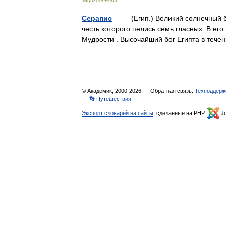
энциклопедия
Серапис
— (Егип.) Великий солнечный бо
честь которого пелись семь гласных. В ег
Мудрости . Высочайший бог Египта в те
© Академик, 2000-2026
Обратная связь:
Техподдерж
👣 Путешествия
Экспорт словарей на сайты
, сделанные на PHP,
Jo