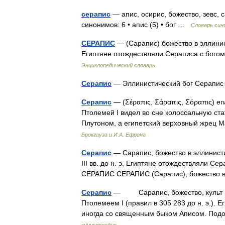
серапис
— апис, осирис, божество, зевс, 
синонимов: 6 • апис (5) • бог …
Словарь син
СЕРАПИС
— (Сарапис) божество в эллинисти
Египтяне отождествляли Сераписа с бого
Энциклопедический словарь
Серапис
— Эллинистический бог Серапи
Серапис
— (Σέραπις, Σάραπις, Σόραπις) е
Птолемей I видел во сне колоссальную ст
Плутоном, а египетский верховный жрец 
Брокгауза и И.А. Ефрона
Серапис
— Сарапис, божество в эллинисти
III вв. до н. э. Египтяне отождествляли Се
СЕРАПИС СЕРАПИС (Сарапис), божеств
Серапис
— Сарапис, божество, культ ко
Птолемеем I (правил в 305 283 до н. э.).
иногда со священным быком Аписом. Под