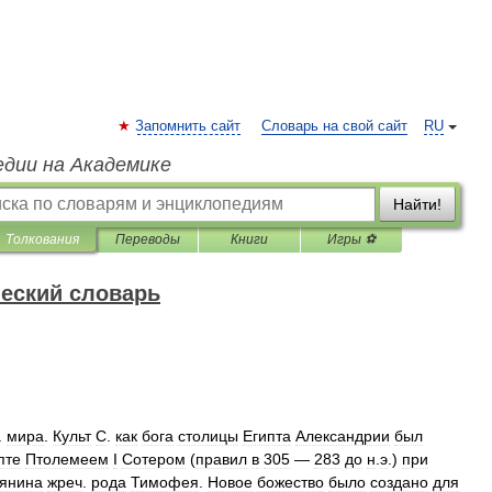
Запомнить сайт
Словарь на свой сайт
RU
едии на Академике
Найти!
Толкования
Переводы
Книги
Игры ⚽
еский словарь
.
мира
.
Культ
С
.
как
бога
столицы
Египта
Александрии
был
пте
Птолемеем
I
Сотером
(
правил
в
305
—
283
до
н
.
э
.)
при
янина
жреч
.
рода
Тимофея
.
Новое
божество
было
создано
для