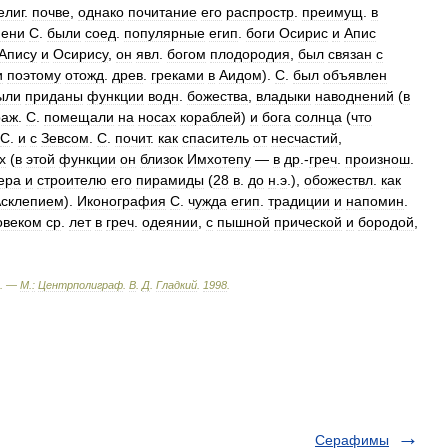
елиг
.
почве
,
однако
почитание
его
распростр
.
преимущ
.
в
ени
С
.
были
соед
.
популярные
егип
.
боги
Осирис
и
Апис
Апису
и
Осирису
,
он
явл
.
богом
плодородия
,
был
связан
с
и
поэтому
отожд
.
древ
.
греками
в
Аидом
).
С
.
был
объявлен
ыли
приданы
функции
водн
.
божества
,
владыки
наводнений
(
в
раж
.
С
.
помещали
на
носах
кораблей
)
и
бога
солнца
(
что
С
.
и
с
Зевсом
.
С
.
почит
.
как
спаситель
от
несчастий
,
х
(
в
этой
функции
он
близок
Имхотепу
—
в
др
.-
греч
.
произнош
.
ера
и
строителю
его
пирамиды
(
28
в
.
до
н
.
э
.),
обожествл
.
как
склепием
).
Иконография
С
.
чужда
егип
.
традиции
и
напомин
.
овеком
ср
.
лет
в
греч
.
одеянии
,
с
пышной
прической
и
бородой
,
. —
М
.
:
Центрполиграф
.
В
.
Д
.
Гладкий
.
1998
.
Серафимы