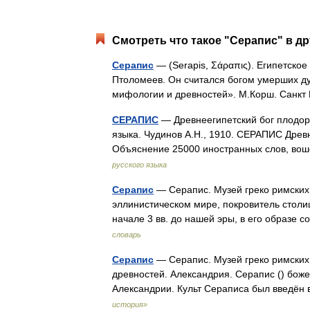
Смотреть что такое "Серапис" в др
Серапис
— (Serapis, Σάραπις). Египетское
Птоломеев. Он считался богом умерших ду
мифологии и древностей». М.Корш. Санкт
СЕРАПИС
— Древнеегипетский бог плодоро
языка. Чудинов А.Н., 1910. СЕРАПИС Древ
Объяснение 25000 иностранных слов, во
русского языка
Серапис
— Серапис. Музей греко римских
эллинистическом мире, покровитель столи
начале 3 вв. до нашей эры, в его образе
словарь
Серапис
— Серапис. Музей греко римских 
древностей. Александрия. Серапис () боже
Александрии. Культ Сераписа был введён в
история»