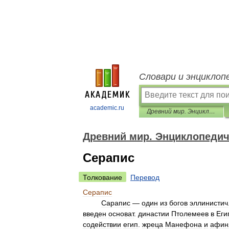
Словари и энциклоп
academic.ru
Древний мир. Энциклопедический словарь
Древний мир. Энциклопедич
Серапис
Толкование
Перевод
Серапис
Сарапис
—
один
из
богов
эллинистич
введен
основат
.
династии
Птолемеев
в
Еги
содействии
егип
.
жреца
Манефона
и
афин