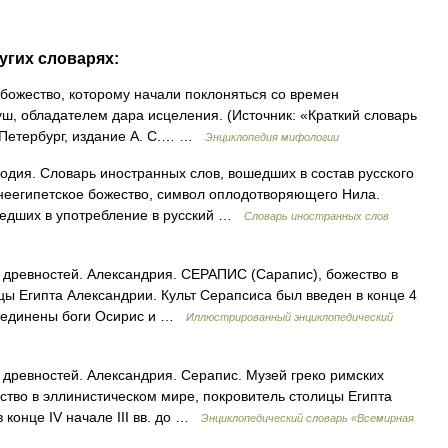
угих словарях:
 божество, которому начали поклоняться со времен
ш, обладателем дара исцеления. (Источник: «Краткий словарь
 Петербург, издание А. С.… …
Энциклопедия мифологии
дия. Словарь иностранных слов, вошедших в состав русского
неегипетское божество, символ оплодотворяющего Нила.
шедших в употребление в русский …
Словарь иностранных слов
 древностей. Александрия. СЕРАПИС (Сарапис), божество в
цы Египта Александрии. Культ Серапсиса был введен в конце 4
 соединены боги Осирис и …
Иллюстрированный энциклопедический
древностей. Александрия. Серапис. Музей греко римских
ство в эллинистическом мире, покровитель столицы Египта
 конце IV начале III вв. до …
Энциклопедический словарь «Всемирная