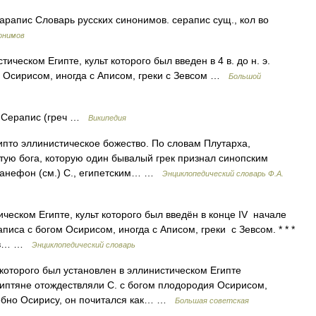
сарапис Словарь русских синонимов. серапис сущ., кол во
онимов
ческом Египте, культ которого был введен в 4 в. до н. э.
м Осирисом, иногда с Аписом, греки с Зевсом …
Большой
с Серапис (греч …
Википедия
гипто эллинистическое божество. По словам Плутарха,
атую бога, которую один бывалый грек признал синопским
Манефон (см.) С., египетским… …
Энциклопедический словарь Ф.А.
ческом Египте, культ которого был введён в конце IV начале
раписа с богом Осирисом, иногда с Аписом, греки с Зевсом. * * *
о в… …
Энциклопедический словарь
торого был установлен в эллинистическом Египте
 Египтяне отождествляли С. с богом плодородия Осирисом,
обно Осирису, он почитался как… …
Большая советская