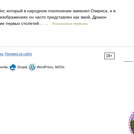
г, который в народном поклонении заменял Озириса, и в
о изображениях он часто представлен как змий, Дракон
чение первых столетий… …
Религиозные термины
ка
,
Реклама на сайте
18+
omla,
Drupal,
WordPress, MODx.